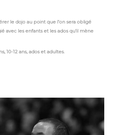
rer le dojo au point que l’on sera obligé
ié avec les enfants et les ados qu’il mène
, 10-12 ans, ados et adultes.