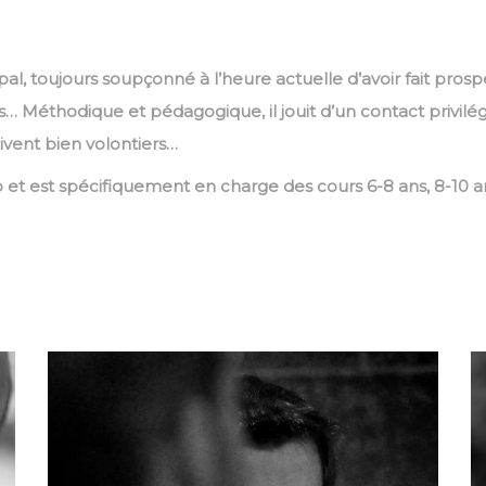
l, toujours soupçonné à l’heure actuelle d’avoir fait prospé
is… Méthodique et pédagogique, il jouit d’un contact privilég
vent bien volontiers…
 et est spécifiquement en charge des cours 6-8 ans, 8-10 ans