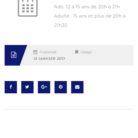
Ado: 12 à 15 ans de 20h à 21h
Adulte : 15 ans et plus de 20h à
21h30
Published
Categories
12 JANVIER 2017