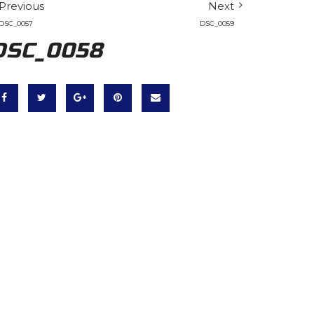
Previous
Next
DSC_0057
DSC_0059
DSC_0058